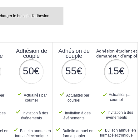
harger le bulletin d'adhésion.
n
Adhésion de
Adhésion de
Adhésion étudiant et
le
couple
couple
demandeur d’emploi
50€
55€
15€
Actualités par
par
Actualités par
Actualités par
courriel
courriel
courriel
Invitation à des
 des
Invitation à des
Invitation à des
événements
événements
événements
Bulletin annuel en
el en
Bulletin annuel en
Bulletin annuel en
format électronique
r
format électronique
format papier