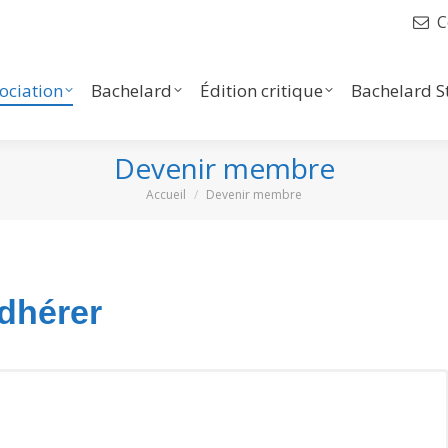
C
iation
Bachelard
Édition critique
Bachelard Stu
Liens
sociation
Bachelard
Édition critique
Bachelard S
Devenir membre
Vous êtes ici :
Accueil
Devenir membre
dhérer