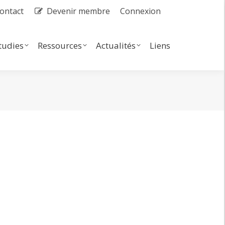
ontact
Devenir membre
Connexion
dies
Ressources
Actualités
Search:
tudies
Ressources
Actualités
Liens
Search: