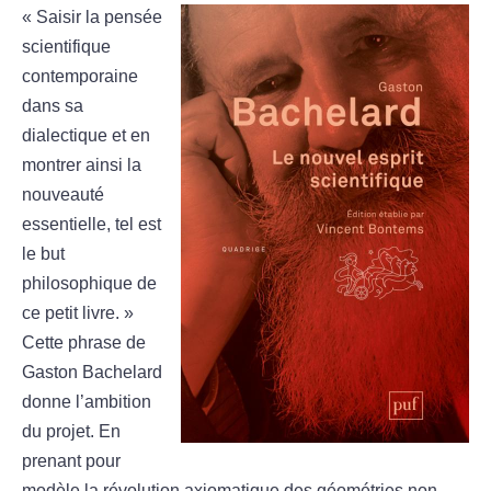
« Saisir la pensée
scientifique
contemporaine
dans sa
dialectique et en
montrer ainsi la
nouveauté
essentielle, tel est
le but
philosophique de
ce petit livre. »
Cette phrase de
Gaston Bachelard
donne l’ambition
du projet. En
prenant pour
modèle la révolution axiomatique des géométries non-