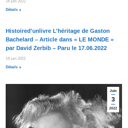
18 juin 2022
Détails
Histoired’unlivre L’héritage de Gaston
Bachelard – Article dans « LE MONDE »
par David Zerbib – Paru le 17.06.2022
18 juin 2022
Détails
Juin
3
2022