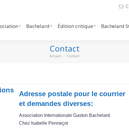
C
iation
Bachelard
Édition critique
Bachelard Stu
Liens
sociation
Bachelard
Édition critique
Bachelard S
Contact
Vous êtes ici :
Accueil
Contact
tions
Adresse postale pour le courrier
et demandes diverses:
Association Internationale Gaston Bachelard
Chez Isabelle Penneçot