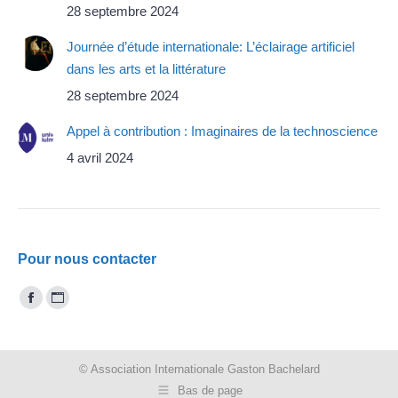
28 septembre 2024
Journée d’étude internationale: L’éclairage artificiel
dans les arts et la littérature
28 septembre 2024
Appel à contribution : Imaginaires de la technoscience
4 avril 2024
Pour nous contacter
Trouvez nous sur :
Facebook
Site
page
Web
opens
page
© Association Internationale Gaston Bachelard
in
opens
Bas de page