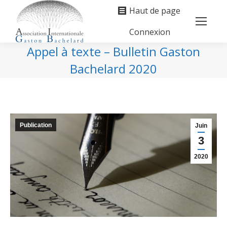
Haut de page
Connexion
Search:
Appel à texte – Bulletin Gaston
Bachelard 2020
Vous êtes ici :
Publication
Juin
3
2020