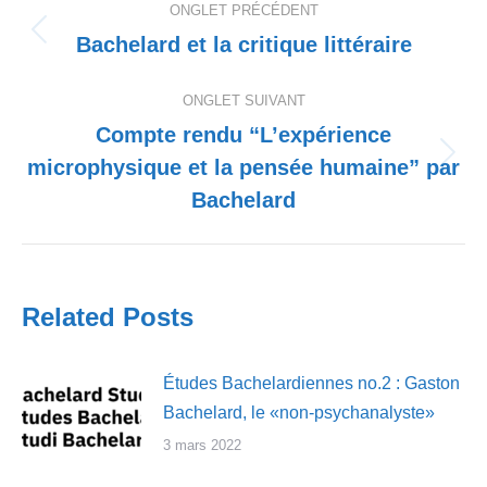
ONGLET PRÉCÉDENT
de
Bachelard et la critique littéraire
Onglet
précédent
commentaire
ONGLET SUIVANT
Compte rendu “L’expérience
microphysique et la pensée humaine” par
Onglet
suivant
Bachelard
Related Posts
Études Bachelardiennes no.2 : Gaston
Bachelard, le «non-psychanalyste»
3 mars 2022