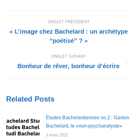
Navigation
ONGLET PRÉCÉDENT
de
« L’image chez Bachelard : un archétype
Onglet
“poétisé” ? »
commentaire
précédent
ONGLET SUIVANT
Bonheur de rêver, bonheur d’écrire
Onglet
suivant
Related Posts
Études Bachelardiennes no.2 : Gaston
Bachelard, le «non-psychanalyste»
3 mars 2022