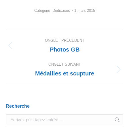
Catégorie
Dédicaces
1 mars 2015
Navigation
ONGLET PRÉCÉDENT
de
Photos GB
Onglet
précédent
commentaire
ONGLET SUIVANT
Médailles et scupture
Onglet
suivant
Recherche
Search: