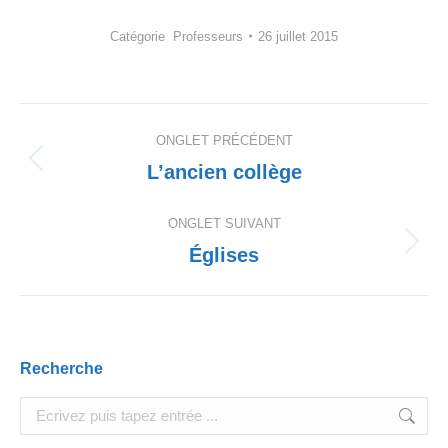
Catégorie
Professeurs
26 juillet 2015
Navigation
ONGLET PRÉCÉDENT
de
L’ancien collège
Onglet
précédent
commentaire
ONGLET SUIVANT
Églises
Onglet
suivant
Recherche
Search: