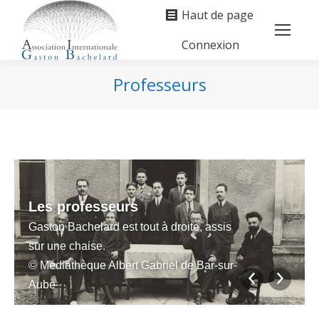
Haut de page
Connexion
Search:
Professeurs
Vous êtes ici :
Les professeurs
Gaston Bachelard est tout à droite, assis
sur une chaise.
© Médiathèque Albert Gabriel de Bar-sur-
Aube