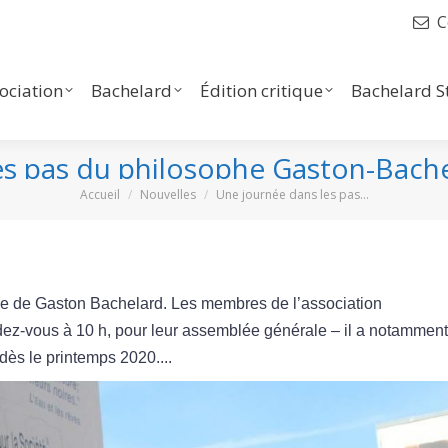
C
iation
Bachelard
Édition critique
Bachelard Stu
Liens
sociation
Bachelard
Édition critique
Bachelard S
es pas du philosophe Gaston-Bache
Vous êtes ici :
Accueil
Nouvelles
Une journée dans les pas…
gne de Gaston Bachelard. Les membres de l’association
dez-vous à 10 h, pour leur assemblée générale – il a notamment
dès le printemps 2020....