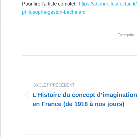
Pour lire l'article complet :
https://abonne.lest-eclair.
philosophe-gaston-bachelard
Catégorie
Navigation
de
commentaire
ONGLET PRÉCÉDENT
L’Histoire du concept d’imagination
Onglet
en France (de 1918 à nos jours)
précédent