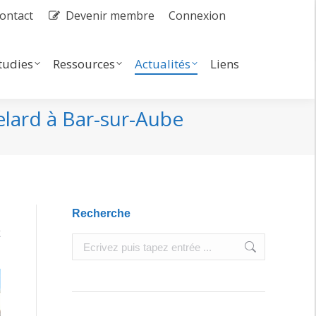
ontact
Devenir membre
Connexion
dies
Ressources
Actualités
Search:
tudies
Ressources
Actualités
Liens
Search:
lard à Bar-sur-Aube
Recherche
Search: