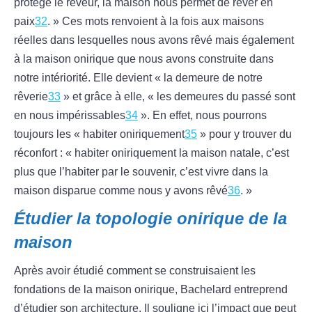
protège le rêveur, la maison nous permet de rêver en
paix
32
. » Ces mots renvoient à la fois aux maisons
réelles dans lesquelles nous avons rêvé mais également
à la maison onirique que nous avons construite dans
notre intériorité. Elle devient « la demeure de notre
rêverie
33
» et grâce à elle, « les demeures du passé sont
en nous impérissables
34
». En effet, nous pourrons
toujours les « habiter oniriquement
35
» pour y trouver du
réconfort : « habiter oniriquement la maison natale, c’est
plus que l’habiter par le souvenir, c’est vivre dans la
maison disparue comme nous y avons rêvé
36
. »
Étudier la topologie onirique de la
maison
Après avoir étudié comment se construisaient les
fondations de la maison onirique, Bachelard entreprend
d’étudier son architecture. Il souligne ici l’impact que peut