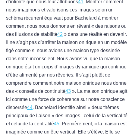
d’intimité que nous leur attribuons
41
. Montrer comment
nous imaginons et valorisons ces images selon un
schéma récurrent équivaut pour Bachelard à montrer
comment nous nous donnons en rêvant « des raisons ou
des illusions de stabilité
42
» dans une réalité en devenir.
Il ne s’agit pas d’arrêter la maison onirique en un modèle
figé comme si nous avions une maison type dessinée
dans notre inconscient. Nous avons vu que la maison
onirique était un corps d’images dynamique qui continue
d’être alimenté par nos rêveries. Il s’agit plutôt de
comprendre comment notre maison onirique nous donne
des « conseils de continuité
43
». La maison onirique agit
ici comme une force de cohérence sur notre conscience
dispersée
44
. Bachelard identifie ainsi « deux thèmes
principaux de liaison » des images : celui de la verticalité
et celui de la centralité
45
. Premièrement, « la maison est
imaginée comme un être vertical. Elle s’élève. Elle se