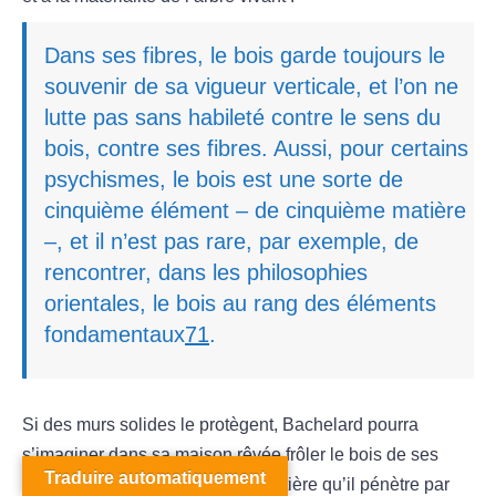
Dans ses fibres, le bois garde toujours le
souvenir de sa vigueur verticale, et l’on ne
lutte pas sans habileté contre le sens du
bois, contre ses fibres. Aussi, pour certains
psychismes, le bois est une sorte de
cinquième élément – de cinquième matière
–, et il n’est pas rare, par exemple, de
rencontrer, dans les philosophies
orientales, le bois au rang des éléments
fondamentaux
71
.
Si des murs solides le protègent, Bachelard pourra
s’imaginer dans sa maison rêvée frôler le bois de ses
Traduire automatiquement
pieds et être intime avec cette matière qu’il pénètre par