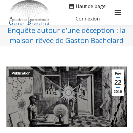
Haut de page
Connexion
Search:
Enquête autour d’une déception : la
maison rêvée de Gaston Bachelard
Vous êtes ici :
Publication
Fév
22
2019