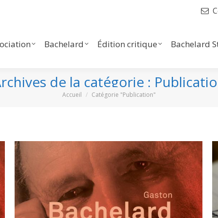
C
iation
Bachelard
Édition critique
Bachelard Stu
Liens
sociation
Bachelard
Édition critique
Bachelard S
rchives de la catégorie :
Publicati
Vous êtes ici :
Accueil
Catégorie "Publication"