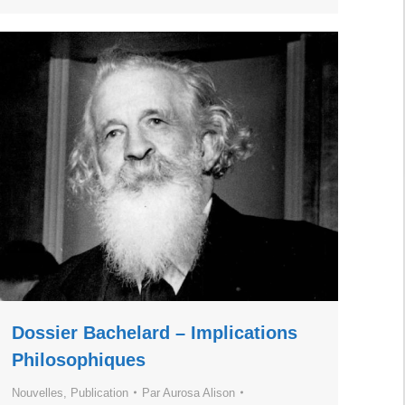
Dossier Bachelard – Implications
Philosophiques
Nouvelles
,
Publication
Par
Aurosa Alison