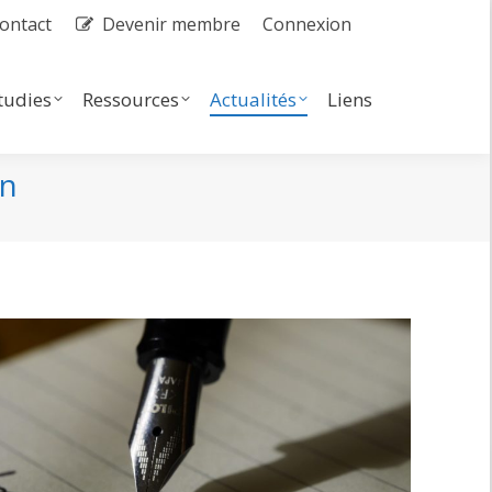
ontact
Devenir membre
Connexion
dies
Ressources
Actualités
Search:
tudies
Ressources
Actualités
Liens
Search:
on