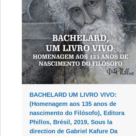
BACHELARD UM LIVRO VIVO:
(Homenagem aos 135 anos de
nascimento do Filósofo), Editora
Phillos, Brésil, 2019, Sous la
direction de Gabriel Kafure Da